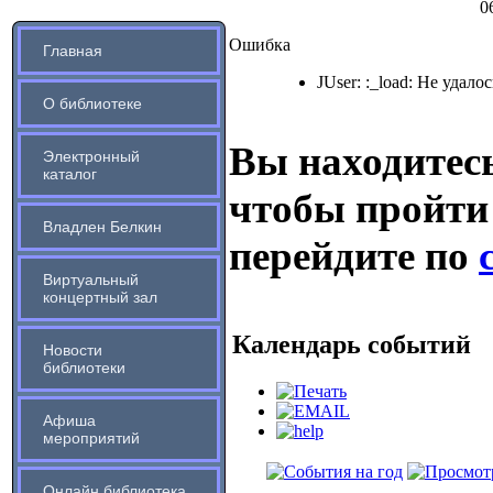
0
Ошибка
Главная
JUser: :_load: Не удало
О библиотеке
Вы находитесь
Электронный
каталог
чтобы пройти
Владлен Белкин
перейдите по
Виртуальный
концертный зал
Календарь событий
Новости
библиотеки
Афиша
мероприятий
Онлайн библиотека