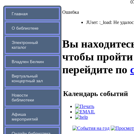
0
Ошибка
Главная
JUser: :_load: Не удало
О библиотеке
Вы находитесь
Электронный
каталог
чтобы пройти
Владлен Белкин
перейдите по
Виртуальный
концертный зал
Календарь событий
Новости
библиотеки
Афиша
мероприятий
Онлайн библиотека