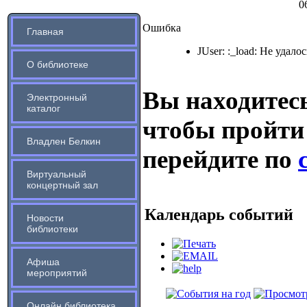
0
Ошибка
Главная
JUser: :_load: Не удало
О библиотеке
Вы находитесь
Электронный
каталог
чтобы пройти
Владлен Белкин
перейдите по
Виртуальный
концертный зал
Календарь событий
Новости
библиотеки
Афиша
мероприятий
Онлайн библиотека