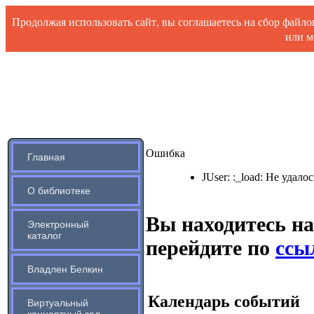
Продолжая использовать сайт, вы соглашаетесь на сбор файл
или м
Ошибка
Главная
JUser: :_load: Не удало
О библиотеке
Вы находитесь на
Электронный
каталог
перейдите по
ссыл
Владлен Белкин
Календарь событий
Виртуальный