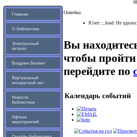
0
Ошибка
Главная
JUser: :_load: Не удало
О библиотеке
Вы находитесь
Электронный
каталог
чтобы пройти
Владлен Белкин
перейдите по
Виртуальный
концертный зал
Календарь событий
Новости
библиотеки
Афиша
мероприятий
Онлайн библиотека