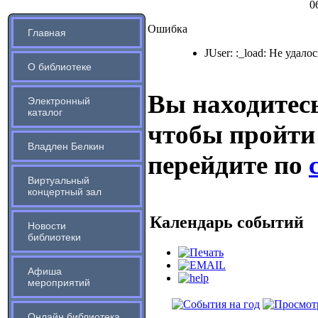
0
Ошибка
Главная
JUser: :_load: Не удало
О библиотеке
Вы находитесь
Электронный
каталог
чтобы пройти
Владлен Белкин
перейдите по
Виртуальный
концертный зал
Календарь событий
Новости
библиотеки
Афиша
мероприятий
Онлайн библиотека