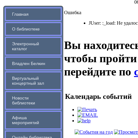
0
Ошибка
Главная
JUser: :_load: Не удало
О библиотеке
Вы находитесь
Электронный
каталог
чтобы пройти
Владлен Белкин
перейдите по
Виртуальный
концертный зал
Календарь событий
Новости
библиотеки
Афиша
мероприятий
Онлайн библиотека