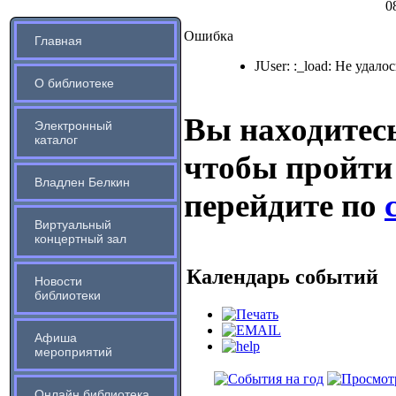
0
Ошибка
Главная
JUser: :_load: Не удало
О библиотеке
Вы находитесь
Электронный
каталог
чтобы пройти
Владлен Белкин
перейдите по
Виртуальный
концертный зал
Календарь событий
Новости
библиотеки
Афиша
мероприятий
Онлайн библиотека