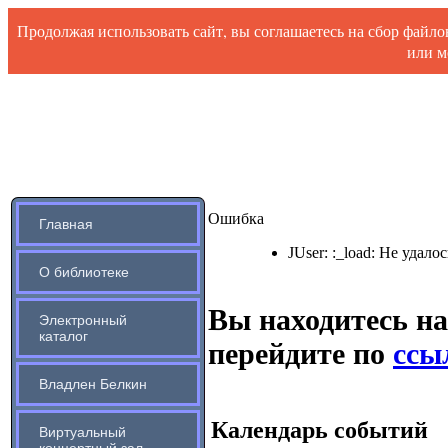
Продолжая использовать сайт, вы соглашаетесь на сбор файл
или м
Ошибка
Главная
JUser: :_load: Не удало
О библиотеке
Вы находитесь на
Электронный
каталог
перейдите по
ссыл
Владлен Белкин
Календарь событий
Виртуальный