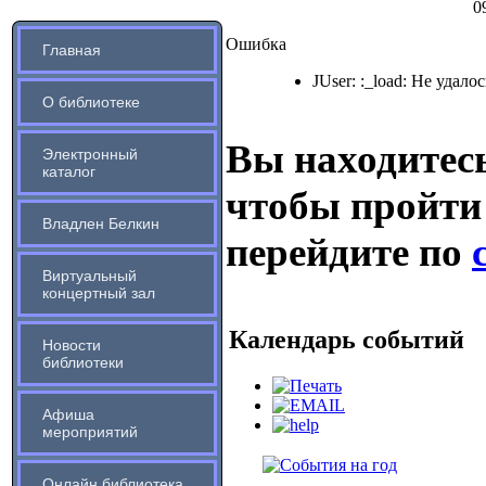
0
Ошибка
Главная
JUser: :_load: Не удало
О библиотеке
Вы находитесь
Электронный
каталог
чтобы пройти
Владлен Белкин
перейдите по
Виртуальный
концертный зал
Календарь событий
Новости
библиотеки
Афиша
мероприятий
Онлайн библиотека