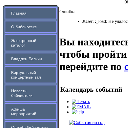
0
Ошибка
Главная
JUser: :_load: Не удало
О библиотеке
Вы находитесь
Электронный
каталог
чтобы пройти
Владлен Белкин
перейдите по
Виртуальный
концертный зал
Календарь событий
Новости
библиотеки
Афиша
мероприятий
Онлайн библиотека