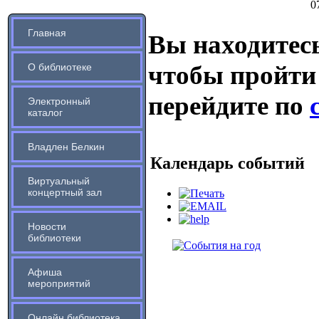
0
Главная
Вы находитесь
чтобы пройти
О библиотеке
перейдите по
Электронный
каталог
Владлен Белкин
Календарь событий
Виртуальный
концертный зал
Новости
библиотеки
Афиша
мероприятий
Онлайн библиотека