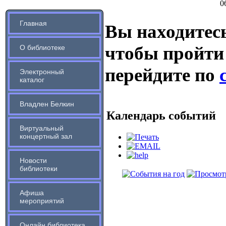
0
Главная
Вы находитесь
чтобы пройти
О библиотеке
перейдите по
Электронный
каталог
Владлен Белкин
Календарь событий
Виртуальный
концертный зал
Новости
библиотеки
Афиша
мероприятий
Онлайн библиотека