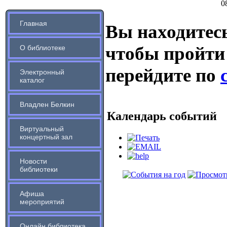
0
Главная
Вы находитесь
чтобы пройти
О библиотеке
перейдите по
Электронный
каталог
Владлен Белкин
Календарь событий
Виртуальный
концертный зал
Новости
библиотеки
Афиша
мероприятий
Онлайн библиотека