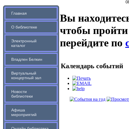
0
Главная
Вы находитесь
чтобы пройти
О библиотеке
перейдите по
Электронный
каталог
Владлен Белкин
Календарь событий
Виртуальный
концертный зал
Новости
библиотеки
Афиша
мероприятий
Онлайн библиотека