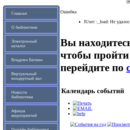
0
Ошибка
Главная
JUser: :_load: Не удало
О библиотеке
Вы находитесь
Электронный
каталог
чтобы пройти
Владлен Белкин
перейдите по
Виртуальный
концертный зал
Календарь событий
Новости
библиотеки
Афиша
мероприятий
Онлайн библиотека