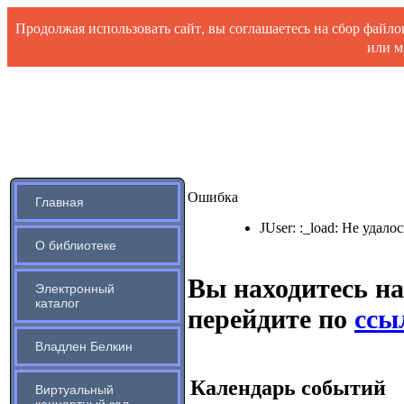
Продолжая использовать сайт, вы соглашаетесь на сбор файл
или м
Ошибка
Главная
JUser: :_load: Не удало
О библиотеке
Вы находитесь на
Электронный
каталог
перейдите по
ссыл
Владлен Белкин
Календарь событий
Виртуальный