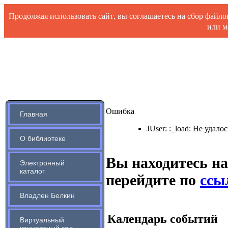
Продолжая использовать сайт, вы соглашаетесь на сбор файл
или м
Ошибка
Главная
JUser: :_load: Не удало
О библиотеке
Вы находитесь на
Электронный
каталог
перейдите по
ссыл
Владлен Белкин
Календарь событий
Виртуальный