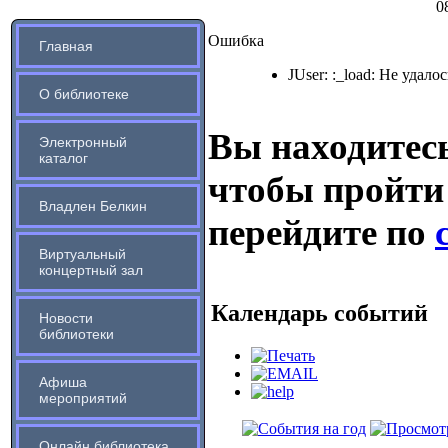
0
Ошибка
Главная
JUser: :_load: Не удало
О библиотеке
Вы находитесь
Электронный
каталог
чтобы пройти
Владлен Белкин
перейдите по
Виртуальный
концертный зал
Календарь событий
Новости
библиотеки
Афиша
мероприятий
Онлайн библиотека