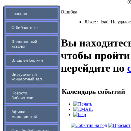
0
Ошибка
Главная
JUser: :_load: Не удало
О библиотеке
Вы находитесь
Электронный
каталог
чтобы пройти
Владлен Белкин
перейдите по
Виртуальный
концертный зал
Календарь событий
Новости
библиотеки
Афиша
мероприятий
Онлайн библиотека