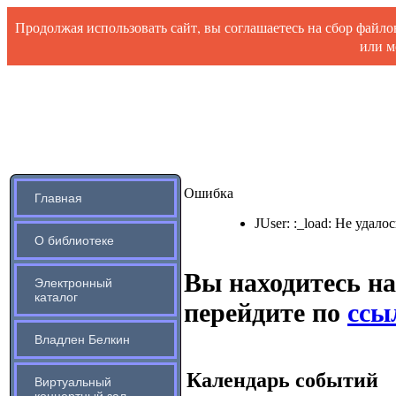
Продолжая использовать сайт, вы соглашаетесь на сбор файл
или м
Ошибка
Главная
JUser: :_load: Не удало
О библиотеке
Вы находитесь на
Электронный
каталог
перейдите по
ссыл
Владлен Белкин
Календарь событий
Виртуальный