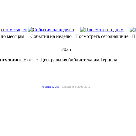
 по месяцам
События на неделю
Посмотреть сегодняшние
П
2025
нсультант +
от
::
Центральная библиотека им Герцена
JEvents v2.2.5
Copyright © 2006-2012