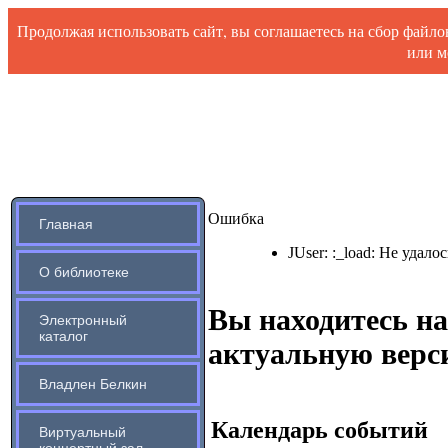
Продолжая использовать сайт, вы соглашаетесь на сбор файл
или м
Ошибка
Главная
JUser: :_load: Не удало
О библиотеке
Вы находитесь на
Электронный
каталог
актуальную верс
Владлен Белкин
Календарь событий
Виртуальный