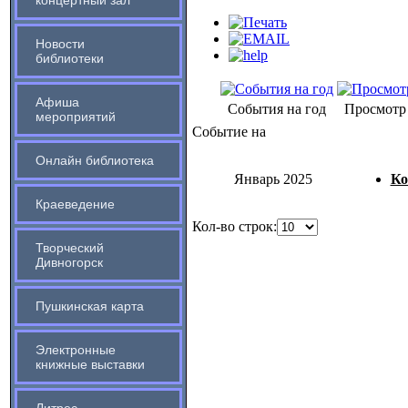
концертный зал
Новости
библиотеки
Афиша
События на год
Просмотр
мероприятий
Событие на
Онлайн библиотека
Январь 2025
Ко
Краеведение
Кол-во строк:
Творческий
Дивногорск
Пушкинская карта
Электронные
книжные выставки