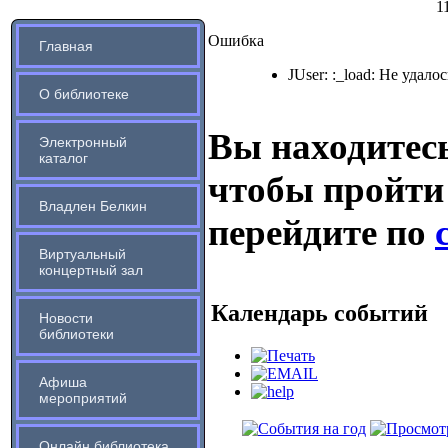
1
Ошибка
Главная
JUser: :_load: Не удало
О библиотеке
Вы находитесь
Электронный
каталог
чтобы пройти
Владлен Белкин
перейдите по
Виртуальный
концертный зал
Календарь событий
Новости
библиотеки
Афиша
мероприятий
Онлайн библиотека