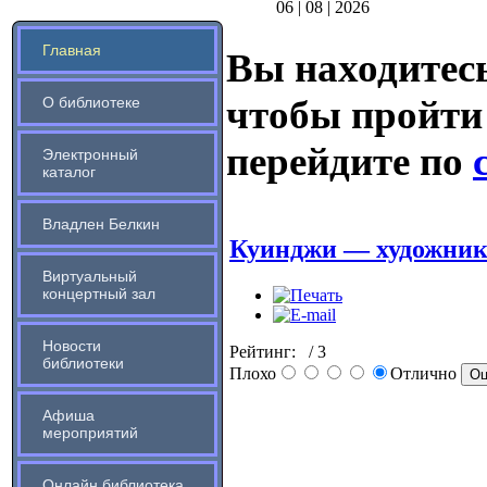
06 | 08 | 2026
Главная
Вы находитесь
чтобы пройти
О библиотеке
перейдите по
Электронный
каталог
Владлен Белкин
Куинджи — художник
Виртуальный
концертный зал
Новости
Рейтинг:
/ 3
библиотеки
Плохо
Отлично
Афиша
мероприятий
Онлайн библиотека