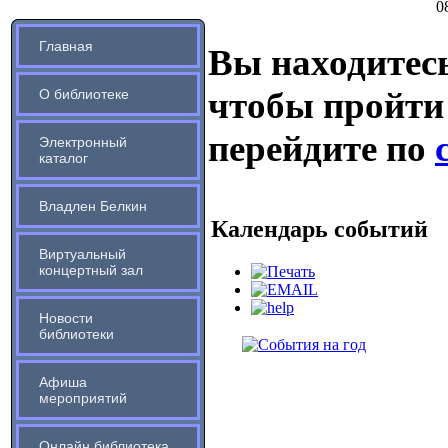
0
Главная
Вы находитесь
чтобы пройти
О библиотеке
перейдите по
Электронный
каталог
Владлен Белкин
Календарь событий
Виртуальный
концертный зал
Новости
библиотеки
Афиша
мероприятий
Онлайн библиотека