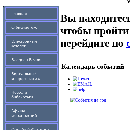
0
Главная
Вы находитесь
чтобы пройти
О библиотеке
перейдите по
Электронный
каталог
Владлен Белкин
Календарь событий
Виртуальный
концертный зал
Новости
библиотеки
Афиша
мероприятий
Онлайн библиотека