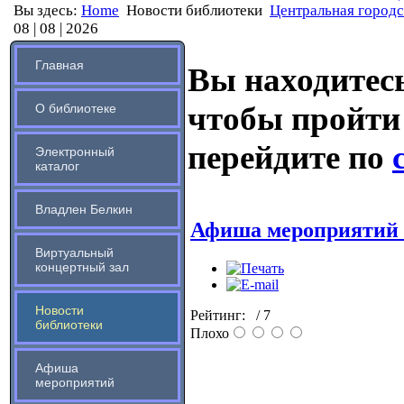
Вы здесь:
Home
Новости библиотеки
Центральная городск
08 | 08 | 2026
Главная
Вы находитесь
чтобы пройти
О библиотеке
перейдите по
Электронный
каталог
Владлен Белкин
Афиша мероприятий с
Виртуальный
концертный зал
Новости
Рейтинг:
/ 7
библиотеки
Плохо
Афиша
мероприятий