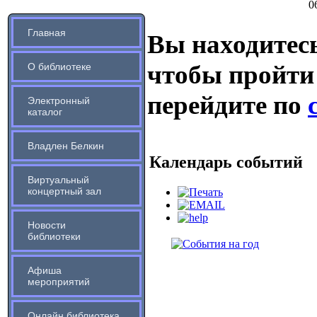
0
Главная
Вы находитесь
чтобы пройти
О библиотеке
перейдите по
Электронный
каталог
Владлен Белкин
Календарь событий
Виртуальный
концертный зал
Новости
библиотеки
Афиша
мероприятий
Онлайн библиотека