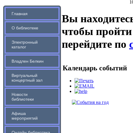
1
Главная
Вы находитесь
чтобы пройти
О библиотеке
перейдите по
Электронный
каталог
Владлен Белкин
Календарь событий
Виртуальный
концертный зал
Новости
библиотеки
Афиша
мероприятий
Онлайн библиотека